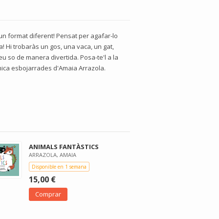
un format diferent! Pensat per agafar-lo
pa! Hi trobaràs un gos, una vaca, un gat,
seu so de manera divertida. Posa-te'l a la
a mica esbojarrades d'Amaia Arrazola.
ANIMALS FANTÀSTICS
ARRAZOLA, AMAIA
Disponible en 1 semana
15,00 €
Comprar