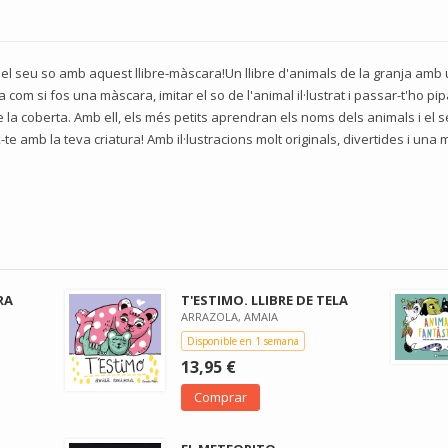
 el seu so amb aquest llibre-màscara!Un llibre d'animals de la granja amb 
a com si fos una màscara, imitar el so de l'animal il·lustrat i passar-t'ho pi
 de la coberta. Amb ell, els més petits aprendran els noms dels animals i el 
-te amb la teva criatura! Amb il·lustracions molt originals, divertides i un
RA
T'ESTIMO. LLIBRE DE TELA
ARRAZOLA, AMAIA
Disponible en 1 semana
13,95 €
Comprar