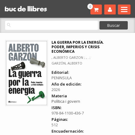
0
LA GUERRA POR LA ENERGÍA.
PODER, IMPERIOS Y CRISIS
ECONÓMICA
, ALBERTO GARZON ; , . ;
GARZÓN, ALBERTO
Editorial:
PENINSULA
Año de edición:
2026
Materia
Política i govern
ISBN:
978-84-1100-436-7
Páginas:
512
Encuadernación: