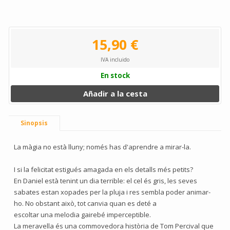
15,90 €
IVA incluido
En stock
Añadir a la cesta
Sinopsis
La màgia no està lluny; només has d'aprendre a mirar-la.
I si la felicitat estigués amagada en els detalls més petits?
En Daniel està tenint un dia terrible: el cel és gris, les seves
sabates estan xopades per la pluja i res sembla poder animar-
ho. No obstant això, tot canvia quan es deté a
escoltar una melodia gairebé imperceptible.
La meravella és una commovedora història de Tom Percival que