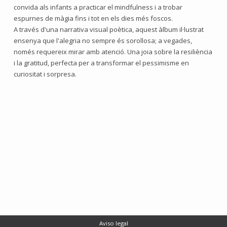
convida als infants a practicar el mindfulness i a trobar
espurnes de màgia fins i tot en els dies més foscos.
A través d'una narrativa visual poètica, aquest àlbum il·lustrat
ensenya que l'alegria no sempre és sorollosa; a vegades,
només requereix mirar amb atenció. Una joia sobre la resiliència
i la gratitud, perfecta per a transformar el pessimisme en
curiositat i sorpresa.
Aviso legal