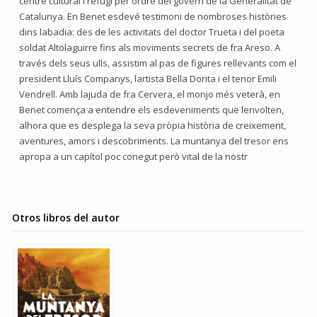
centre cultural i refugi per ordre del govern de la Generalitat de
Catalunya. En Benet esdevé testimoni de nombroses històries
dins labadia: des de les activitats del doctor Trueta i del poeta
soldat Altolaguirre fins als moviments secrets de fra Areso. A
través dels seus ulls, assistim al pas de figures rellevants com el
president Lluís Companys, lartista Bella Dorita i el tenor Emili
Vendrell. Amb lajuda de fra Cervera, el monjo més veterà, en
Benet comença a entendre els esdeveniments que lenvolten,
alhora que es desplega la seva pròpia història de creixement,
aventures, amors i descobriments. La muntanya del tresor ens
apropa a un capítol poc conegut però vital de la nostr
Otros libros del autor