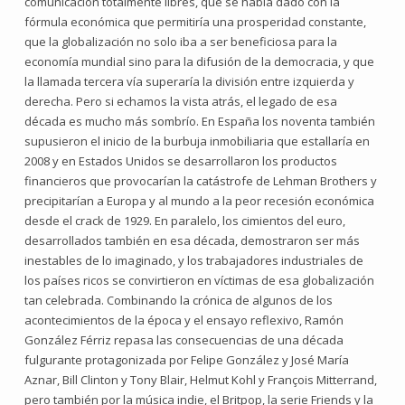
comunicación totalmente libres, que se había dado con la
fórmula económica que permitiría una prosperidad constante,
que la globalización no solo iba a ser beneficiosa para la
economía mundial sino para la difusión de la democracia, y que
la llamada tercera vía superaría la división entre izquierda y
derecha. Pero si echamos la vista atrás, el legado de esa
década es mucho más sombrío. En España los noventa también
supusieron el inicio de la burbuja inmobiliaria que estallaría en
2008 y en Estados Unidos se desarrollaron los productos
financieros que provocarían la catástrofe de Lehman Brothers y
precipitarían a Europa y al mundo a la peor recesión económica
desde el crack de 1929. En paralelo, los cimientos del euro,
desarrollados también en esa década, demostraron ser más
inestables de lo imaginado, y los trabajadores industriales de
los países ricos se convirtieron en víctimas de esa globalización
tan celebrada. Combinando la crónica de algunos de los
acontecimientos de la época y el ensayo reflexivo, Ramón
González Férriz repasa las consecuencias de una década
fulgurante protagonizada por Felipe González y José María
Aznar, Bill Clinton y Tony Blair, Helmut Kohl y François Mitterrand,
pero también por la música indie, el Britpop, la serie Friends y la