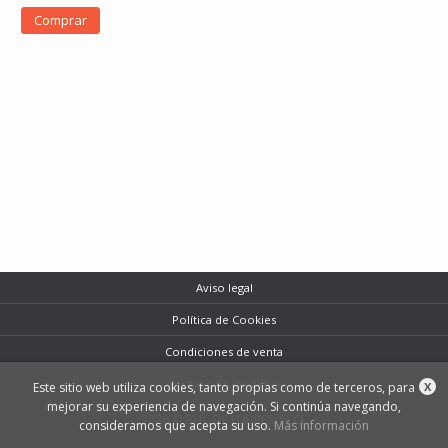
Comprar
Aviso legal
Política de Cookies
Condiciones de venta
Protección de datos
Este sitio web utiliza cookies, tanto propias como de terceros, para
X
mejorar su experiencia de navegación. Si continúa navegando,
2026 © BUC DE LLIBRES, SCCL
consideramos que acepta su uso.
Más información