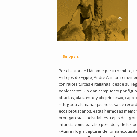
Sinopsis
Por el autor de Llámame por tu nombre, 
En Lejos de Egipto, André Aciman rememora 
con raíces turcas e italianas, desde su ll
adolescente. Un clan compuesto por figuras 
abuelas, «la santa» y «la princesa», capace
refugiada alemana que no cesa de recorda
ecos proustianos, estas hermosas memorias
protagonistas inolvidables. Lejos de Egip
infancia como paraíso perdido, y de los 
«Aciman logra capturar de forma exquisita e