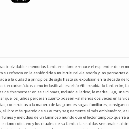
unas inolvidables memorias familiares donde renace el esplendor de un 
su infancia en la espléndida y multicultural Alejandría y las peripecias de
egada a la ciudad a principios de siglo hasta su expulsión en la década de 
tan carismáticas como inclasificables: el tío Vili, exsoldado fanfarrón, fas
s de chismorrear en seis idiomas, incluido el ladino; la madre, Gigi, una m
r que los judíos perderán cuanto poseen «al menos dos veces en la vida
, construidas a la manera de las grandes sagas familiares, consiguen en
to, el libro más querido de su autor y seguramente el más emblemático, es 
perfumes y melodías de un luminoso mundo que el lector tampoco querrá 
l ritmo cotidiano y los rituales de su familia: las salidas semanales al cine