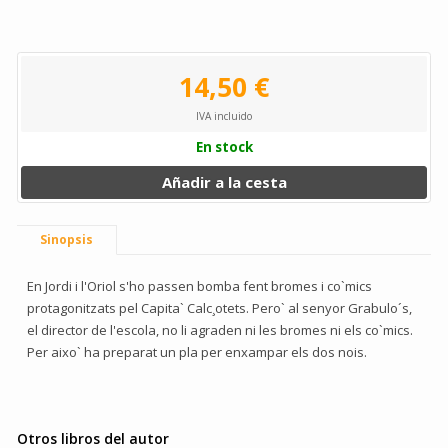
14,50 €
IVA incluido
En stock
Añadir a la cesta
Sinopsis
En Jordi i l'Oriol s'ho passen bomba fent bromes i co`mics
protagonitzats pel Capita` Calc¸otets. Pero` al senyor Grabulo´s,
el director de l'escola, no li agraden ni les bromes ni els co`mics.
Per aixo` ha preparat un pla per enxampar els dos nois.
Otros libros del autor