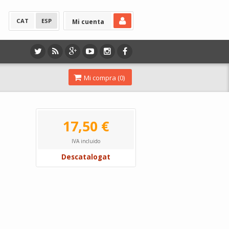
CAT
ESP
Mi cuenta
Mi compra (
0
)
17,50 €
IVA incluido
Descatalogat