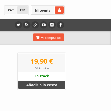
CAT
ESP
Mi cuenta
Mi compra (
0
)
19,90 €
IVA incluido
En stock
Añadir a la cesta