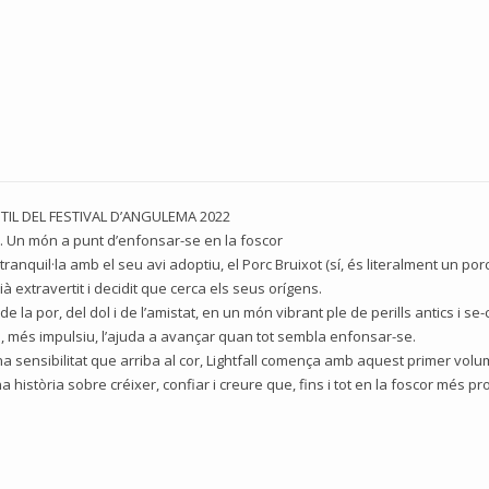
TIL DEL FESTIVAL D’ANGULEMA 2022
. Un món a punt d’enfonsar-se en la foscor
 tranquil·la amb el seu avi adoptiu, el Porc Bruixot (sí, és literalment un po
à extravertit i decidit que cerca els seus orígens.
la por, del dol i de l’amistat, en un món vibrant ple de perills antics i se
d, més impulsiu, l’ajuda a avançar quan tot sembla enfonsar-se.
a sensibilitat que arriba al cor, Lightfall comença amb aquest primer volu
 història sobre créixer, confiar i creure que, fins i tot en la foscor més p