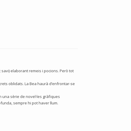
rc savi) elaborant remeis i pocions. Però tot
-crets oblidats. La Bea haurà d’enfrontar-se
m una sèrie de novel·les gràfiques
rofunda, sempre hi pot haver llum.