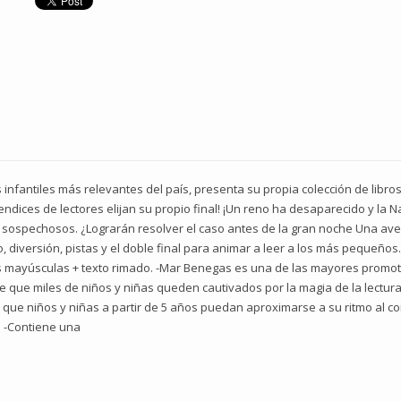
 infantiles más relevantes del país, presenta su propia colección de libr
ices de lectores elijan su propio final! ¡Un reno ha desaparecido y la 
os sospechosos. ¿Lograrán resolver el caso antes de la gran noche Una av
go, diversión, pistas y el doble final para animar a leer a los más pequ
mayúsculas + texto rimado. -Mar Benegas es una de las mayores promoto
e que miles de niños y niñas queden cautivados por la magia de la lectura.
ue niños y niñas a partir de 5 años puedan aproximarse a su ritmo al cono
. -Contiene una