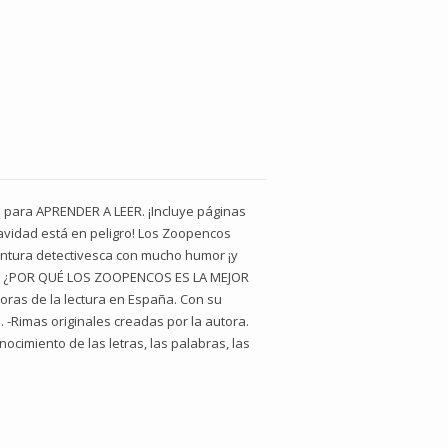
os para APRENDER A LEER. ¡Incluye páginas
Navidad está en peligro! Los Zoopencos
entura detectivesca con mucho humor ¡y
eños. ¿POR QUÉ LOS ZOOPENCOS ES LA MEJOR
ras de la lectura en España. Con su
 -Rimas originales creadas por la autora.
cimiento de las letras, las palabras, las