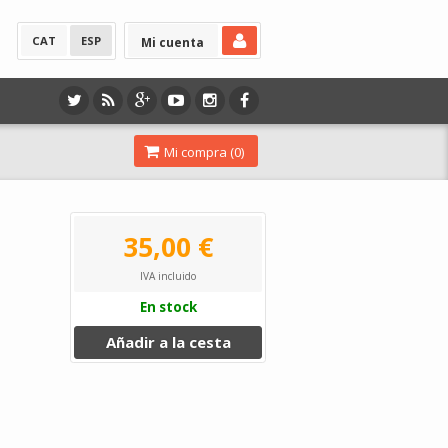
CAT
ESP
Mi cuenta
Mi compra (
0
)
35,00 €
IVA incluido
En stock
Añadir a la cesta