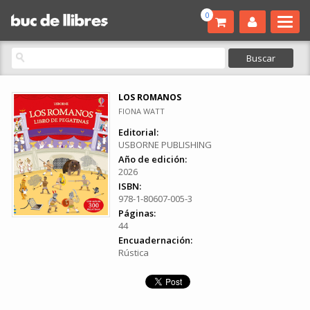
0
LOS ROMANOS
FIONA WATT
Editorial:
USBORNE PUBLISHING
Año de edición:
2026
ISBN:
978-1-80607-005-3
Páginas:
44
Encuadernación:
Rústica