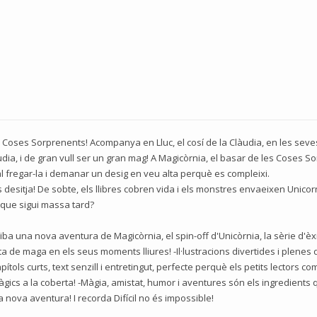
 Coses Sorprenents! Acompanya en Lluc, el cosí de la Clàudia, en les sev
làudia, i de gran vull ser un gran mag! A Magicòrnia, el basar de les Coses 
al fregar-la i demanar un desig en veu alta perquè es compleixi.
esitja! De sobte, els llibres cobren vida i els monstres envaeixen Unicor
que sigui massa tard?
a una nova aventura de Magicòrnia, el spin-off d'Unicòrnia, la sèrie d'èxit
a de maga en els seus moments lliures! -Il·lustracions divertides i plenes
ols curts, text senzill i entretingut, perfecte perquè els petits lectors com
ics a la coberta! -Màgia, amistat, humor i aventures són els ingredients qu
nova aventura! I recorda Difícil no és impossible!