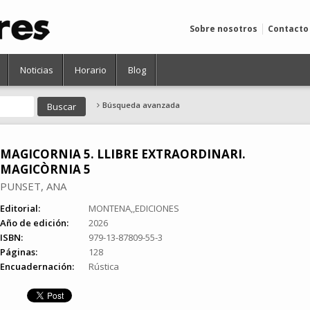
Sobre nosotros
Contacto
Noticias
Horario
Blog
Búsqueda avanzada
MAGICORNIA 5. LLIBRE EXTRAORDINARI.
MAGICÒRNIA 5
PUNSET, ANA
Editorial:
MONTENA,,EDICIONES
Año de edición:
2026
ISBN:
979-13-87809-55-3
Páginas:
128
Encuadernación:
Rústica