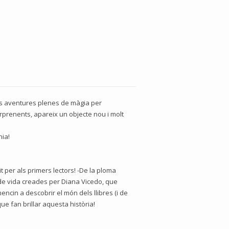
es aventures plenes de màgia per
Sorprenents, apareix un objecte nou i molt
nia!
 per als primers lectors! -De la ploma
 de vida creades per Diana Vicedo, que
encin a descobrir el món dels llibres (i de
e fan brillar aquesta història!