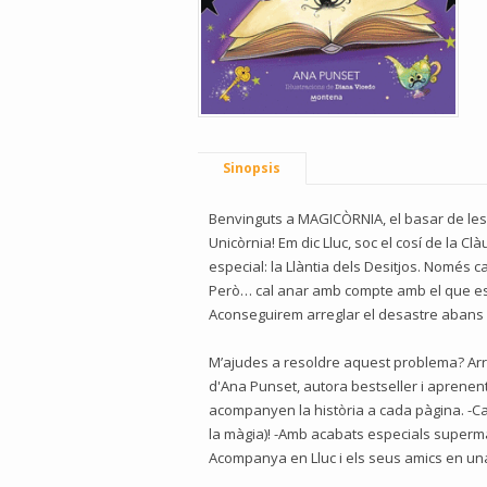
Sinopsis
Benvinguts a MAGICÒRNIA, el basar de les
Unicòrnia! Em dic Lluc, soc el cosí de la C
especial: la Llàntia dels Desitjos. Només c
Però… cal anar amb compte amb el que es d
Aconseguirem arreglar el desastre abans 
M’ajudes a resoldre aquest problema? Arrib
d'Ana Punset, autora bestseller i aprenent
acompanyen la història a cada pàgina. -Capít
la màgia)! -Amb acabats especials supermàg
Acompanya en Lluc i els seus amics en una 