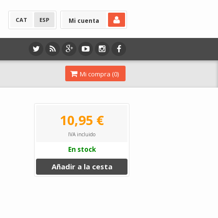
CAT
ESP
Mi cuenta
Mi compra (
0
)
10,95 €
IVA incluido
En stock
Añadir a la cesta