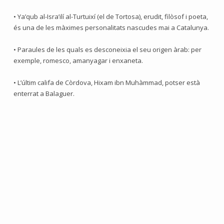
• Ya’qub al-Isra’ilí al-Turtuixí (el de Tortosa), erudit, filòsof i poeta,
és una de les màximes personalitats nascudes mai a Catalunya.
• Paraules de les quals es desconeixia el seu origen àrab: per
exemple, romesco, amanyagar i enxaneta.
• L’últim califa de Còrdova, Hixam ibn Muhàmmad, potser està
enterrat a Balaguer.