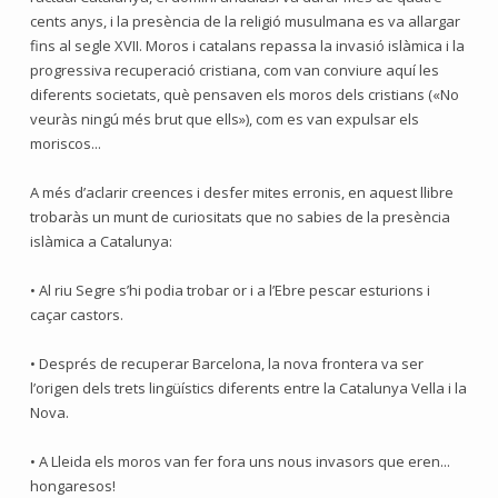
cents anys, i la presència de la religió musulmana es va allargar
fins al segle XVII. Moros i catalans repassa la invasió islàmica i la
progressiva recuperació cristiana, com van conviure aquí les
diferents societats, què pensaven els moros dels cristians («No
veuràs ningú més brut que ells»), com es van expulsar els
moriscos...
A més d’aclarir creences i desfer mites erronis, en aquest llibre
trobaràs un munt de curiositats que no sabies de la presència
islàmica a Catalunya:
• Al riu Segre s’hi podia trobar or i a l’Ebre pescar esturions i
caçar castors.
• Després de recuperar Barcelona, la nova frontera va ser
l’origen dels trets lingüístics diferents entre la Catalunya Vella i la
Nova.
• A Lleida els moros van fer fora uns nous invasors que eren...
hongaresos!