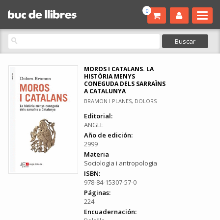
0
MOROS I CATALANS. LA
HISTÒRIA MENYS
CONEGUDA DELS SARRAÏNS
A CATALUNYA
BRAMON I PLANES, DOLORS
Editorial:
ANGLE
Año de edición:
2999
Materia
Sociologia i antropologia
ISBN:
978-84-15307-57-0
Páginas:
224
Encuadernación: