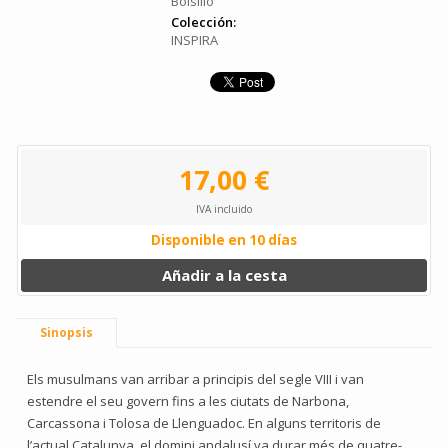
Bolsillo
Colección:
INSPIRA
17,00 €
IVA incluido
Disponible en 10 días
Añadir a la cesta
Sinopsis
Els musulmans van arribar a principis del segle VIII i van
estendre el seu govern fins a les ciutats de Narbona,
Carcassona i Tolosa de Llenguadoc. En alguns territoris de
l’actual Catalunya, el domini andalusí va durar més de quatre-