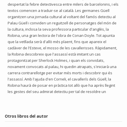
despertat la febre detectivesca entre milers de barcelonins, i els
textos comencen a traduir-se al català. Les germanes Güell
organitzen una jornada cultural al voltant del famós detectiu al
Palau Güell i conviden un reguitzell de personatges del món de
la cultura, inclosa la seva professora particular d'anglès, la
Robina, una gran lectora de l'obra de Conan Doyle. Tot apunta
que la vetllada serà d'allò més plaent, fins que apareix el
cadàver de l'Esteve, el mosso de les cavallerisses. Ràpidament,
la Robina descobreix que l'assassí està imitant un cas
protagonitzat per Sherlock Holmes, i quan els convidats,
novament convocats al palau, hi quedin atrapats, s'iniciarà una
carrera contrarellotge per evitar més morts i descobrir qui és
l'assassí. Amb l'ajuda d'en Corneli, el cavallerís dels Güell, la
Robina haurà de posar en pràctica tot allò que ha après llegint
les gestes del seu admirat detectiu per tal de resoldre un
Otros libros del autor