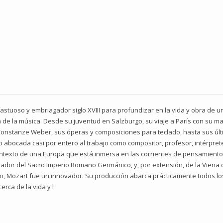
 fastuoso y embriagador siglo XVIII para profundizar en la vida y obra de
 de la música. Desde su juventud en Salzburgo, su viaje a París con su madr
onstanze Weber, sus óperas y composiciones para teclado, hasta sus úl
o abocada casi por entero al trabajo como compositor, profesor, intérprete
texto de una Europa que está inmersa en las corrientes de pensamiento il
mperador del Sacro Imperio Romano Germánico, y, por extensión, de la Vien
smo, Mozart fue un innovador. Su producción abarca prácticamente todos lo
rca de la vida y l