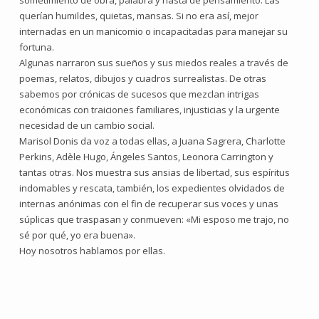
sometimiento de obra, palabra y hasta de pensamiento. Las
querían humildes, quietas, mansas. Si no era así, mejor
internadas en un manicomio o incapacitadas para manejar su
fortuna.
Algunas narraron sus sueños y sus miedos reales a través de
poemas, relatos, dibujos y cuadros surrealistas. De otras
sabemos por crónicas de sucesos que mezclan intrigas
económicas con traiciones familiares, injusticias y la urgente
necesidad de un cambio social.
Marisol Donis da voz a todas ellas, a Juana Sagrera, Charlotte
Perkins, Adèle Hugo, Ángeles Santos, Leonora Carrington y
tantas otras. Nos muestra sus ansias de libertad, sus espíritus
indomables y rescata, también, los expedientes olvidados de
internas anónimas con el fin de recuperar sus voces y unas
súplicas que traspasan y conmueven: «Mi esposo me trajo, no
sé por qué, yo era buena».
Hoy nosotros hablamos por ellas.