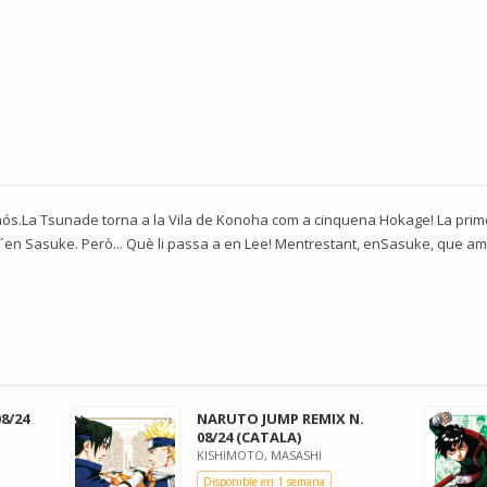
ós.La Tsunade torna a la Vila de Konoha com a cinquena Hokage! La prim
 d´en Sasuke. Però... Què li passa a en Lee! Mentrestant, enSasuke, que a
8/24
NARUTO JUMP REMIX N.
08/24 (CATALA)
KISHIMOTO, MASASHI
Disponible en 1 semana