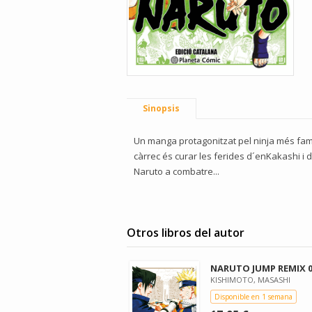
Sinopsis
Un manga protagonitzat pel ninja més fam
càrrec és curar les ferides d´enKakashi i
Naruto a combatre...
Otros libros del autor
NARUTO JUMP REMIX 0
KISHIMOTO, MASASHI
Disponible en 1 semana