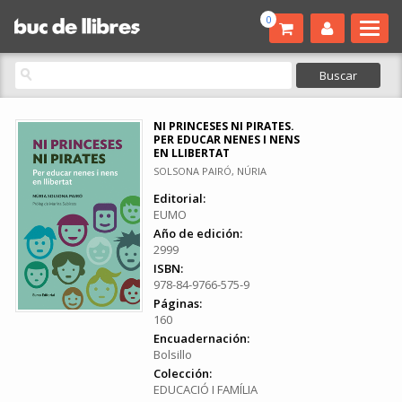
0
NI PRINCESES NI PIRATES.
PER EDUCAR NENES I NENS
EN LLIBERTAT
SOLSONA PAIRÓ, NÚRIA
Editorial:
EUMO
Año de edición:
2999
ISBN:
978-84-9766-575-9
Páginas:
160
Encuadernación:
Bolsillo
Colección:
EDUCACIÓ I FAMÍLIA