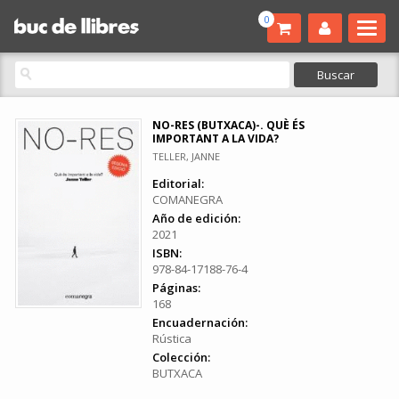
0
NO-RES (BUTXACA)-. QUÈ ÉS
IMPORTANT A LA VIDA?
TELLER, JANNE
Editorial:
COMANEGRA
Año de edición:
2021
ISBN:
978-84-17188-76-4
Páginas:
168
Encuadernación:
Rústica
Colección:
BUTXACA