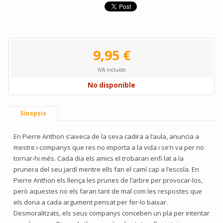
9,95 €
IVA incluido
No disponible
Sinopsis
En Pierre Anthon s’aixeca de la seva cadira a l’aula, anuncia a
mestre i companys que res no importa a la vida i se’n va per no
tornar-hi més. Cada dia els amics el trobaran enfi lat a la
prunera del seu jardí mentre ells fan el camí cap a l’escola. En
Pierre Anthon els llença les prunes de l’arbre per provocar-los,
però aquestes no els faran tant de mal com les respostes que
els dona a cada argument pensat per fer-lo baixar.
Desmoralitzats, els seus companys conceben un pla per intentar