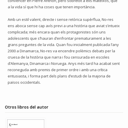
convèncer en Pierre Anthon, però sobretot a ells mateixos, que
a la vida sí que hi ha coses que tenen importància.
Amb un estil valent, directe i sense retòrica supèrflua, No-res
ens aboca sense cap avís previ a una història que aviat s’intueix
complicada; més encara quan els protagonistes són uns
adolescents que s’hauran d’enfrontar prematurament a les
grans preguntes de la vida. Quan fou inicialment publicada l’any
2000 a Dinamarca, No-res va encendre polèmics debats per la
cruesa de la història que narra i fou censurada en escoles
d’Alemanya, Dinamarca i Noruega. Anys més tard ha acabat sent
reconeguda amb premis de primer ordre i amb una crítica
entusiasta, i forma part dels plans d’estudi de la majoria de
països occidentals.
Otros libros del autor