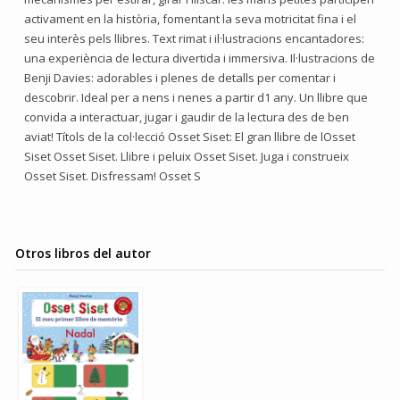
activament en la història, fomentant la seva motricitat fina i el
seu interès pels llibres. Text rimat i il·lustracions encantadores:
una experiència de lectura divertida i immersiva. Il·lustracions de
Benji Davies: adorables i plenes de detalls per comentar i
descobrir. Ideal per a nens i nenes a partir d1 any. Un llibre que
convida a interactuar, jugar i gaudir de la lectura des de ben
aviat! Títols de la col·lecció Osset Siset: El gran llibre de lOsset
Siset Osset Siset. Llibre i peluix Osset Siset. Juga i construeix
Osset Siset. Disfressam! Osset S
Otros libros del autor