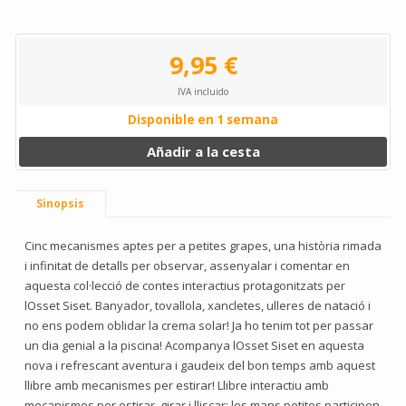
9,95 €
IVA incluido
Disponible en 1 semana
Añadir a la cesta
Sinopsis
Cinc mecanismes aptes per a petites grapes, una història rimada
i infinitat de detalls per observar, assenyalar i comentar en
aquesta col·lecció de contes interactius protagonitzats per
lOsset Siset. Banyador, tovallola, xancletes, ulleres de natació i
no ens podem oblidar la crema solar! Ja ho tenim tot per passar
un dia genial a la piscina! Acompanya lOsset Siset en aquesta
nova i refrescant aventura i gaudeix del bon temps amb aquest
llibre amb mecanismes per estirar! Llibre interactiu amb
mecanismes per estirar, girar i lliscar: les mans petites participen