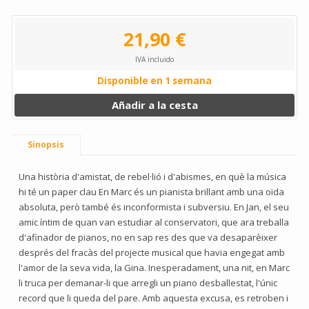
21,90 €
IVA incluido
Disponible en 1 semana
Añadir a la cesta
Sinopsis
Una història d'amistat, de rebel·lió i d'abismes, en què la música
hi té un paper clau En Marc és un pianista brillant amb una oïda
absoluta, però també és inconformista i subversiu. En Jan, el seu
amic íntim de quan van estudiar al conservatori, que ara treballa
d'afinador de pianos, no en sap res des que va desaparèixer
després del fracàs del projecte musical que havia engegat amb
l'amor de la seva vida, la Gina. Inesperadament, una nit, en Marc
li truca per demanar-li que arregli un piano desballestat, l'únic
record que li queda del pare. Amb aquesta excusa, es retroben i