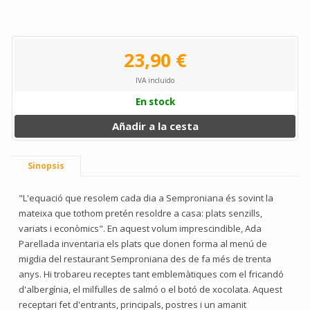
23,90 €
IVA incluido
En stock
Añadir a la cesta
Sinopsis
"L'equació que resolem cada dia a Semproniana és sovint la
mateixa que tothom pretén resoldre a casa: plats senzills,
variats i econòmics". En aquest volum imprescindible, Ada
Parellada inventaria els plats que donen forma al menú de
migdia del restaurant Semproniana des de fa més de trenta
anys. Hi trobareu receptes tant emblemàtiques com el fricandó
d'albergínia, el milfulles de salmó o el botó de xocolata. Aquest
receptari fet d'entrants, principals, postres i un amanit