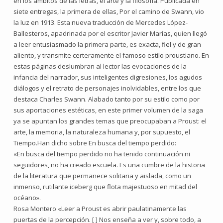
en los ámbitos de las letras, el arte y la filosofía. Publicada en
siete entregas, la primera de ellas, Por el camino de Swann, vio
la luz en 1913. Esta nueva traducción de Mercedes López-
Ballesteros, apadrinada por el escritor Javier Marías, quien llegó
a leer entusiasmado la primera parte, es exacta, fiel y de gran
aliento, y transmite certeramente el famoso estilo proustiano. En
estas páginas deslumbran al lector las evocaciones de la
infancia del narrador, sus inteligentes digresiones, los agudos
diálogos y el retrato de personajes inolvidables, entre los que
destaca Charles Swann. Alabado tanto por su estilo como por
sus aportaciones estéticas, en este primer volumen de la saga
ya se apuntan los grandes temas que preocupaban a Proust: el
arte, la memoria, la naturaleza humana y, por supuesto, el
Tiempo.Han dicho sobre En busca del tiempo perdido:
«En busca del tiempo perdido no ha tenido continuación ni
seguidores, no ha creado escuela. Es una cumbre de la historia
de la literatura que permanece solitaria y aislada, como un
inmenso, rutilante iceberg que flota majestuoso en mitad del
océano».
Rosa Montero «Leer a Proust es abrir paulatinamente las
puertas de la percepción. [ ] Nos enseña a ver y, sobre todo, a