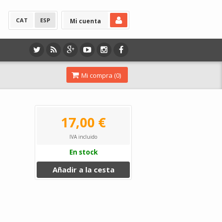
CAT
ESP
Mi cuenta
Mi compra (
0
)
17,00 €
IVA incluido
En stock
Añadir a la cesta