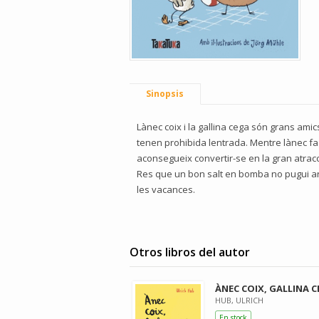
Sinopsis
Lànec coix i la gallina cega són grans am
tenen prohibida lentrada. Mentre lànec fa t
aconsegueix convertir-se en la gran atracci
Res que un bon salt en bomba no pugui arre
les vacances.
Otros libros del autor
ÀNEC COIX, GALLINA 
HUB, ULRICH
En stock