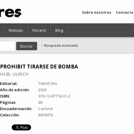
Sobre nosotros
Contacto
Noticias
Horario
Blog
Búsqueda avanzada
PROHIBIT TIRARSE DE BOMBA
HUB, ULRICH
Editorial:
TAKATUKA
Año de edición:
2026
ISBN:
979-13-87718-31-2
Páginas:
80
Encuadernación:
Cartoné
Colección:
INFANTIL