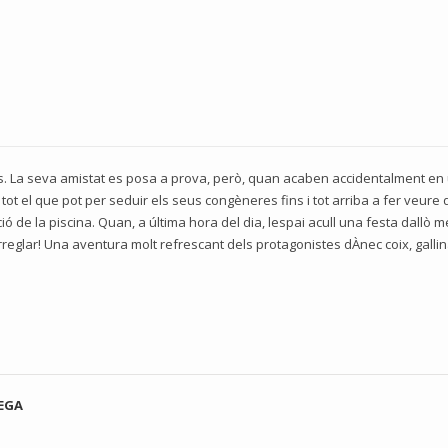
ics. La seva amistat es posa a prova, però, quan acaben accidentalment en
ot el que pot per seduir els seus congèneres fins i tot arriba a fer veure q
ó de la piscina. Quan, a última hora del dia, lespai acull una festa dallò 
glar! Una aventura molt refrescant dels protagonistes dÀnec coix, gallina 
CEGA