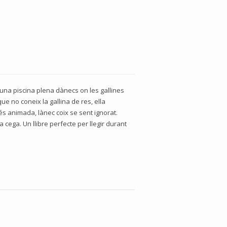
 una piscina plena dànecs on les gallines
ue no coneix la gallina de res, ella
més animada, lànec coix se sent ignorat.
cega. Un llibre perfecte per llegir durant