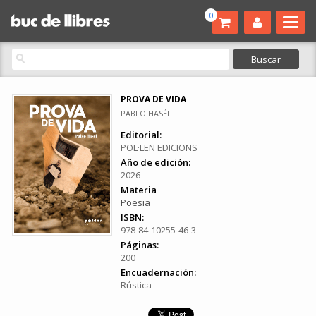
0
PROVA DE VIDA
PABLO HASÉL
Editorial:
POL·LEN EDICIONS
Año de edición:
2026
Materia
Poesia
ISBN:
978-84-10255-46-3
Páginas:
200
Encuadernación:
Rústica