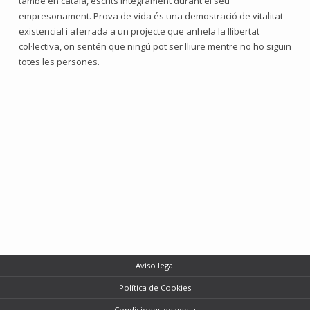
també en català, escrits íntegrament durant el seu
empresonament. Prova de vida és una demostració de vitalitat
existencial i aferrada a un projecte que anhela la llibertat
col·lectiva, on sentén que ningú pot ser lliure mentre no ho siguin
totes les persones.
Aviso legal
Política de Cookies
Condiciones de venta