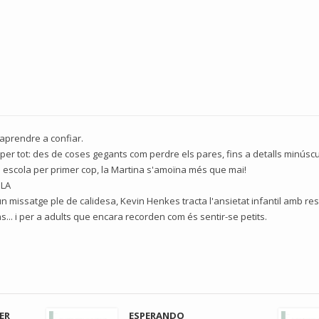
 aprendre a confiar.
er tot: des de coses gegants com perdre els pares, fins a detalls minúscu
a escola per primer cop, la Martina s'amoïna més que mai!
OLA
 un missatge ple de calidesa, Kevin Henkes tracta l'ansietat infantil amb r
... i per a adults que encara recorden com és sentir-se petits.
ER
ESPERANDO