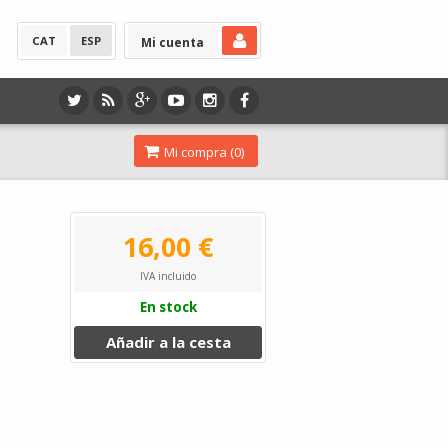
CAT
ESP
Mi cuenta
Mi compra (
0
)
16,00 €
IVA incluido
En stock
Añadir a la cesta