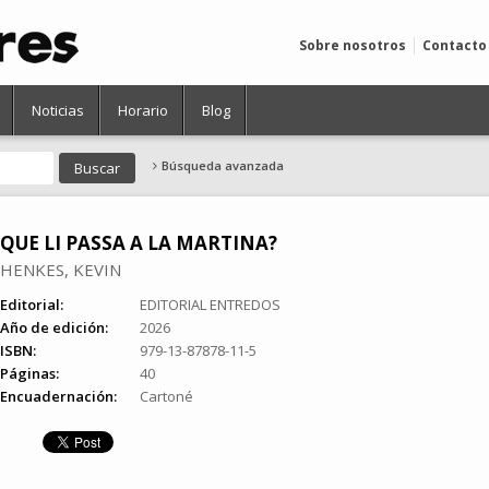
Sobre nosotros
Contacto
Noticias
Horario
Blog
Búsqueda avanzada
QUE LI PASSA A LA MARTINA?
HENKES, KEVIN
Editorial:
EDITORIAL ENTREDOS
Año de edición:
2026
ISBN:
979-13-87878-11-5
Páginas:
40
Encuadernación:
Cartoné