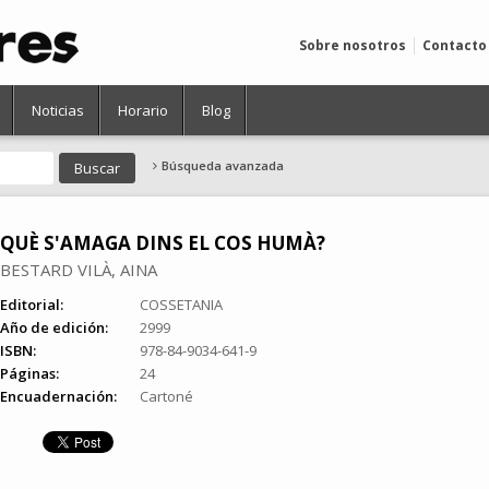
Sobre nosotros
Contacto
Noticias
Horario
Blog
Búsqueda avanzada
QUÈ S'AMAGA DINS EL COS HUMÀ?
BESTARD VILÀ, AINA
Editorial:
COSSETANIA
Año de edición:
2999
ISBN:
978-84-9034-641-9
Páginas:
24
Encuadernación:
Cartoné