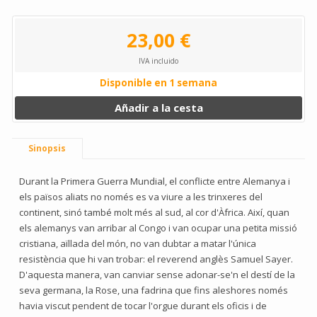
23,00 €
IVA incluido
Disponible en 1 semana
Añadir a la cesta
Sinopsis
Durant la Primera Guerra Mundial, el conflicte entre Alemanya i
els països aliats no només es va viure a les trinxeres del
continent, sinó també molt més al sud, al cor d'Àfrica. Així, quan
els alemanys van arribar al Congo i van ocupar una petita missió
cristiana, aïllada del món, no van dubtar a matar l'única
resistència que hi van trobar: el reverend anglès Samuel Sayer.
D'aquesta manera, van canviar sense adonar-se'n el destí de la
seva germana, la Rose, una fadrina que fins aleshores només
havia viscut pendent de tocar l'orgue durant els oficis i de