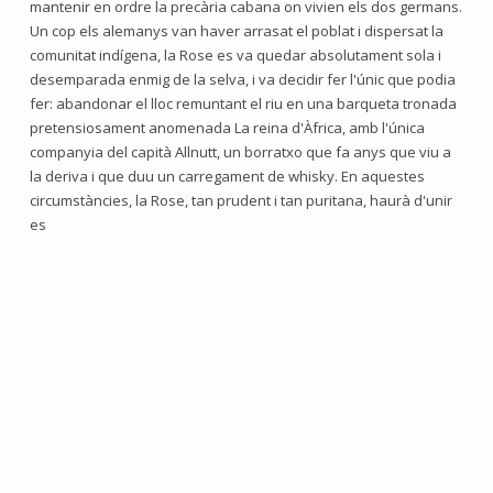
mantenir en ordre la precària cabana on vivien els dos germans.
Un cop els alemanys van haver arrasat el poblat i dispersat la
comunitat indígena, la Rose es va quedar absolutament sola i
desemparada enmig de la selva, i va decidir fer l'únic que podia
fer: abandonar el lloc remuntant el riu en una barqueta tronada
pretensiosament anomenada La reina d'Àfrica, amb l'única
companyia del capità Allnutt, un borratxo que fa anys que viu a
la deriva i que duu un carregament de whisky. En aquestes
circumstàncies, la Rose, tan prudent i tan puritana, haurà d'unir
es