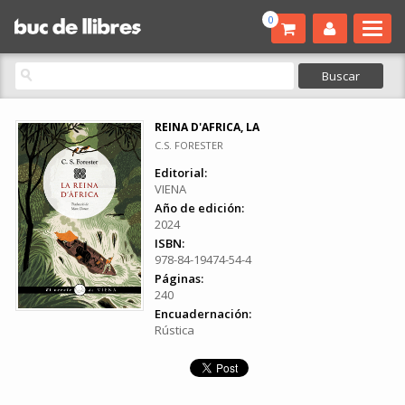
0
REINA D'AFRICA, LA
C.S. FORESTER
Editorial:
VIENA
Año de edición:
2024
ISBN:
978-84-19474-54-4
Páginas:
240
Encuadernación:
Rústica