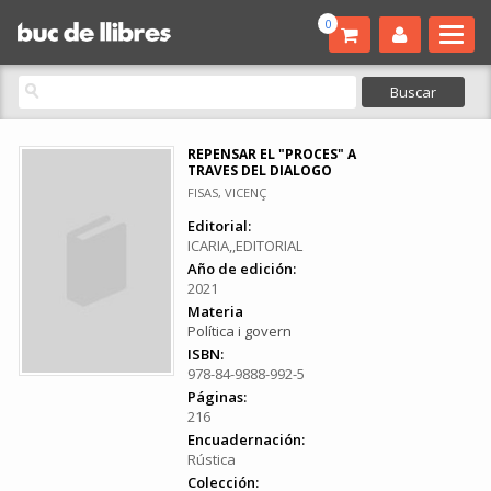
0
REPENSAR EL "PROCES" A
TRAVES DEL DIALOGO
FISAS, VICENÇ
Editorial:
ICARIA,,EDITORIAL
Año de edición:
2021
Materia
Política i govern
ISBN:
978-84-9888-992-5
Páginas:
216
Encuadernación:
Rústica
Colección: