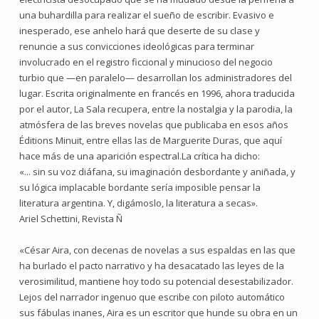
una buhardilla para realizar el sueño de escribir. Evasivo e
inesperado, ese anhelo hará que deserte de su clase y
renuncie a sus convicciones ideológicas para terminar
involucrado en el registro ficcional y minucioso del negocio
turbio que —en paralelo— desarrollan los administradores del
lugar. Escrita originalmente en francés en 1996, ahora traducida
por el autor, La Sala recupera, entre la nostalgia y la parodia, la
atmósfera de las breves novelas que publicaba en esos años
Éditions Minuit, entre ellas las de Marguerite Duras, que aquí
hace más de una aparición espectral.La crítica ha dicho:
«... sin su voz diáfana, su imaginación desbordante y aniñada, y
su lógica implacable bordante sería imposible pensar la
literatura argentina. Y, digámoslo, la literatura a secas».
Ariel Schettini, Revista Ñ
«César Aira, con decenas de novelas a sus espaldas en las que
ha burlado el pacto narrativo y ha desacatado las leyes de la
verosimilitud, mantiene hoy todo su potencial desestabilizador.
Lejos del narrador ingenuo que escribe con piloto automático
sus fábulas inanes, Aira es un escritor que hunde su obra en un