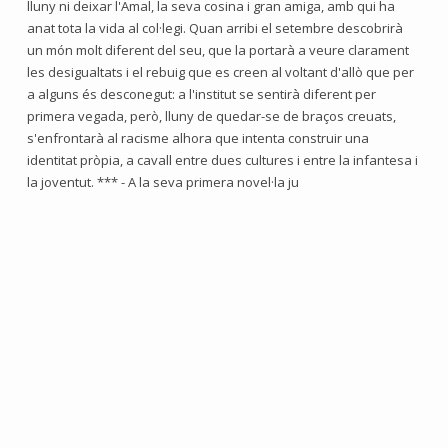
lluny ni deixar l'Amal, la seva cosina i gran amiga, amb qui ha
anat tota la vida al col·legi. Quan arribi el setembre descobrirà
un món molt diferent del seu, que la portarà a veure clarament
les desigualtats i el rebuig que es creen al voltant d'allò que per
a alguns és desconegut: a l'institut se sentirà diferent per
primera vegada, però, lluny de quedar-se de braços creuats,
s'enfrontarà al racisme alhora que intenta construir una
identitat pròpia, a cavall entre dues cultures i entre la infantesa i
la joventut. *** - A la seva primera novel·la ju