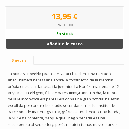
13,95 €
IVA incluido
En stock
Añadir a la cesta
Sinopsis
La primera novel·la juvenil de Najat El Hachmi, una narració
absolutament necessària sobre la construcció de la identitat
pròpia entre la infantesa i la joventut. La Nur és una nena de 12
anys molt intel·ligent, filla de pares immigrants. Un dia, la tutora
de la Nur convoca els pares i els dóna una gran notícia: ha estat
escollida per cursar els estudis secundaris al millor institut de
Barcelona de manera gratuïta, gràcies a una beca. D'una banda,
la Nur està contenta, perquè que l'hagin becada és una
recompensa al seu esforç, però al mateix temps no vol marxar