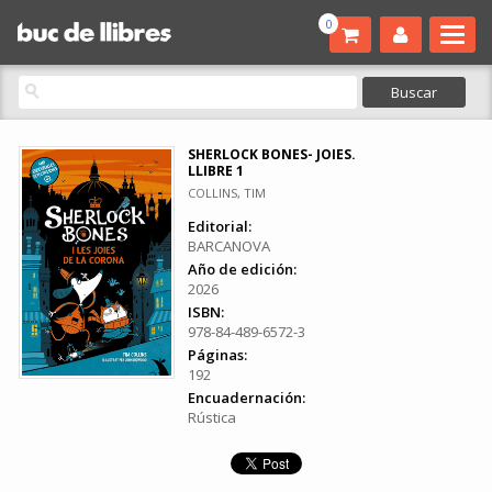
0
SHERLOCK BONES- JOIES.
LLIBRE 1
COLLINS, TIM
Editorial:
BARCANOVA
Año de edición:
2026
ISBN:
978-84-489-6572-3
Páginas:
192
Encuadernación:
Rústica