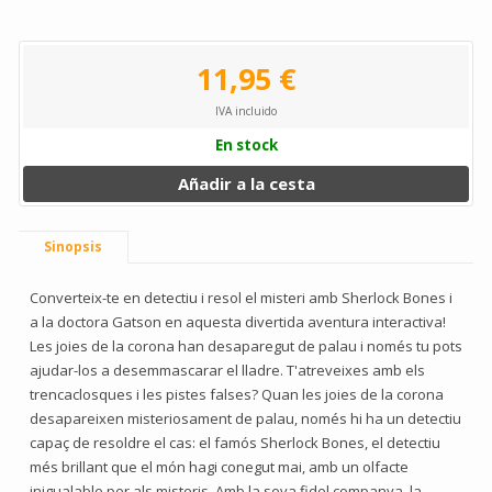
11,95 €
IVA incluido
En stock
Añadir a la cesta
Sinopsis
Converteix-te en detectiu i resol el misteri amb Sherlock Bones i
a la doctora Gatson en aquesta divertida aventura interactiva!
Les joies de la corona han desaparegut de palau i només tu pots
ajudar-los a desemmascarar el lladre. T'atreveixes amb els
trencaclosques i les pistes falses? Quan les joies de la corona
desapareixen misteriosament de palau, només hi ha un detectiu
capaç de resoldre el cas: el famós Sherlock Bones, el detectiu
més brillant que el món hagi conegut mai, amb un olfacte
inigualable per als misteris. Amb la seva fidel companya, la