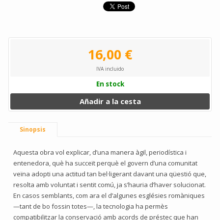
16,00 €
IVA incluido
En stock
Añadir a la cesta
Sinopsis
Aquesta obra vol explicar, d’una manera àgil, periodística i
entenedora, què ha succeït perquè el govern d’una comunitat
veïna adopti una actitud tan bel·ligerant davant una qüestió que,
resolta amb voluntat i sentit comú, ja s’hauria d’haver solucionat.
En casos semblants, com ara el d’algunes esglésies romàniques
—tant de bo fossin totes—, la tecnologia ha permès
compatibilitzar la conservació amb acords de préstec que han