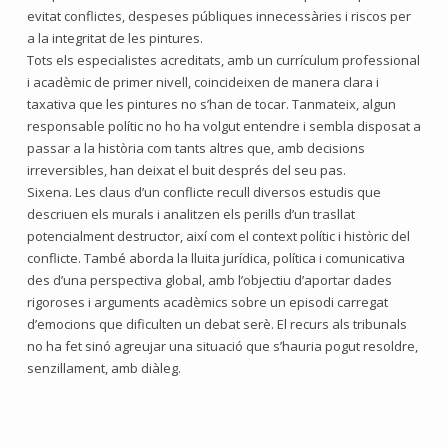
evitat conflictes, despeses públiques innecessàries i riscos per
a la integritat de les pintures.
Tots els especialistes acreditats, amb un currículum professional
i acadèmic de primer nivell, coincideixen de manera clara i
taxativa que les pintures no s’han de tocar. Tanmateix, algun
responsable polític no ho ha volgut entendre i sembla disposat a
passar a la història com tants altres que, amb decisions
irreversibles, han deixat el buit després del seu pas.
Sixena. Les claus d’un conflicte recull diversos estudis que
descriuen els murals i analitzen els perills d’un trasllat
potencialment destructor, així com el context polític i històric del
conflicte. També aborda la lluita jurídica, política i comunicativa
des d’una perspectiva global, amb l’objectiu d’aportar dades
rigoroses i arguments acadèmics sobre un episodi carregat
d’emocions que dificulten un debat serè. El recurs als tribunals
no ha fet sinó agreujar una situació que s’hauria pogut resoldre,
senzillament, amb diàleg.