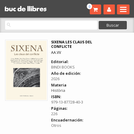
0
SIXENA:LES CLAUS DEL
CONFLICTE
AA.VV
Editorial:
BINDI BOOKS
Año de edición:
2026
Materia
Història
ISBN:
979-13-87728-40-3
Páginas:
226
Encuadernación:
Otros