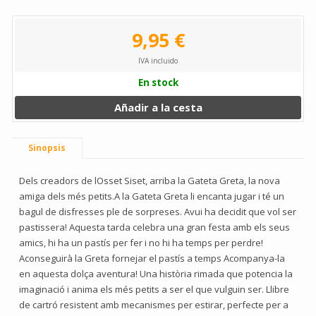
9,95 €
IVA incluido
En stock
Añadir a la cesta
Sinopsis
Dels creadors de lOsset Siset, arriba la Gateta Greta, la nova
amiga dels més petits.A la Gateta Greta li encanta jugar i té un
bagul de disfresses ple de sorpreses. Avui ha decidit que vol ser
pastissera! Aquesta tarda celebra una gran festa amb els seus
amics, hi ha un pastís per fer i no hi ha temps per perdre!
Aconseguirà la Greta fornejar el pastís a temps Acompanya-la
en aquesta dolça aventura! Una història rimada que potencia la
imaginació i anima els més petits a ser el que vulguin ser. Llibre
de cartró resistent amb mecanismes per estirar, perfecte per a