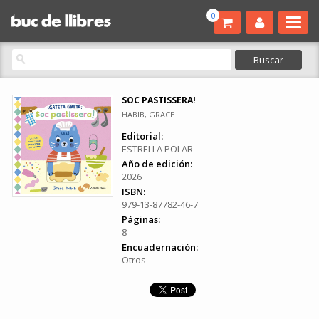
0
SOC PASTISSERA!
HABIB, GRACE
Editorial:
ESTRELLA POLAR
Año de edición:
2026
ISBN:
979-13-87782-46-7
Páginas:
8
Encuadernación:
Otros