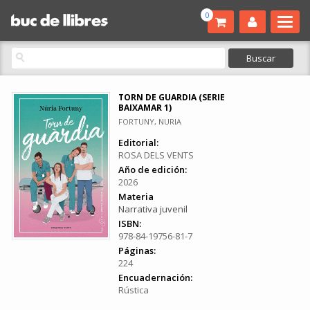
0
TORN DE GUARDIA (SERIE
BAIXAMAR 1)
FORTUNY, NURIA
Editorial:
ROSA DELS VENTS
Año de edición:
2026
Materia
Narrativa juvenil
ISBN:
978-84-19756-81-7
Páginas:
224
Encuadernación:
Rústica