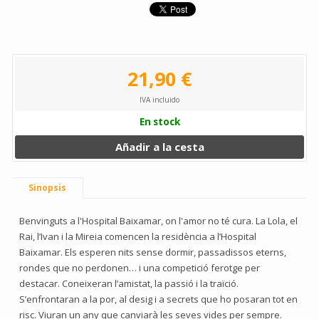
21,90 €
IVA incluido
En stock
Añadir a la cesta
Sinopsis
Benvinguts a l'Hospital Baixamar, on l'amor no té cura. La Lola, el
Rai, l’Ivan i la Mireia comencen la residència a l’Hospital
Baixamar. Els esperen nits sense dormir, passadissos eterns,
rondes que no perdonen… i una competició ferotge per
destacar. Coneixeran l’amistat, la passió i la traïció.
S’enfrontaran a la por, al desig i a secrets que ho posaran tot en
risc. Viuran un any que canviarà les seves vides per sempre.