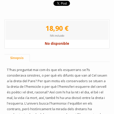
18,90 €
IVA incluido
No disponible
Sinopsis
T?has preguntat mai com és que els esquerrans se?ls
considerava sinistres, o per què els difunts que van al Cel seuen
a la dreta del Pare? Per quin motiu els conservadors se situen a
la dreta de l?hemicicle o per què l?hemisferi esquerre del cervell
és poètic i el dret, racional? Així com hi ha la nit i el dia, el bé i el
mal, la vida i la mort, així, també hi ha una divisió entre la dreta i
l'esquerra. L'univers busca l'harmonia i l'equilibri en els
contraris, però històricament la mirada dels dretans ha