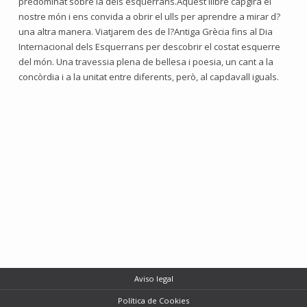
predominat sobre la dels esquerrans.Aquest llibre capgira el
nostre món i ens convida a obrir el ulls per aprendre a mirar d?
una altra manera. Viatjarem des de l?Antiga Grècia fins al Dia
Internacional dels Esquerrans per descobrir el costat esquerre
del món. Una travessia plena de bellesa i poesia, un cant a la
concòrdia i a la unitat entre diferents, però, al capdavall iguals.
Aviso legal
Política de Cookies