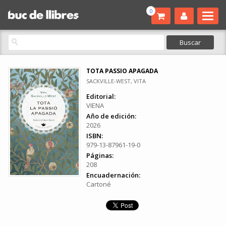
0
TOTA PASSIO APAGADA
SACKVILLE-WEST, VITA
Editorial:
VIENA
Año de edición:
2026
ISBN:
979-13-87961-19-0
Páginas:
208
Encuadernación:
Cartoné