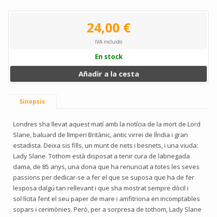
24,00 €
IVA incluido
En stock
Añadir a la cesta
Sinopsis
Londres sha llevat aquest matí amb la notícia de la mort de Lord
Slane, baluard de lImperi Britànic, antic virrei de lÍndia i gran
estadista. Deixa sis fills, un munt de nets i besnets, i una viuda:
Lady Slane. Tothom està disposat a tenir cura de labnegada
dama, de 85 anys, una dona que ha renunciat a totes les seves
passions per dedicar-se a fer el que se suposa que ha de fer
lesposa dalgú tan rellevant i que sha mostrat sempre dòcil i
sol·lícita fent el seu paper de mare i amfitriona en incomptables
sopars i cerimònies. Però, per a sorpresa de tothom, Lady Slane