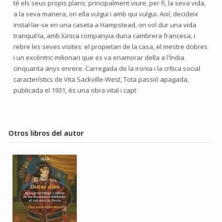
té els seus propis plans; principalment viure, per fi, la seva vida,
a la seva manera, on ella vulgui i amb qui vulgui. Així, decideix
instal·lar-se en una caseta a Hampstead, on vol dur una vida
tranquil·la, amb lúnica companyia duna cambrera francesa, i
rebre les seves visites: el propietari de la casa, el mestre dobres
i un excèntric milionari que es va enamorar della a l'Índia
cinquanta anys enrere. Carregada de la ironia i la crítica social
característics de Vita Sackville-West, Tota passió apagada,
publicada el 1931, és una obra vital i capt
Otros libros del autor