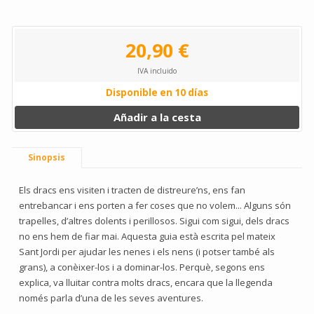
20,90 €
IVA incluido
Disponible en 10 días
Añadir a la cesta
Sinopsis
Els dracs ens visiten i tracten de distreure’ns, ens fan
entrebancar i ens porten a fer coses que no volem... Alguns són
trapelles, d’altres dolents i perillosos. Sigui com sigui, dels dracs
no ens hem de fiar mai. Aquesta guia està escrita pel mateix
Sant Jordi per ajudar les nenes i els nens (i potser també als
grans), a conèixer-los i a dominar-los. Perquè, segons ens
explica, va lluitar contra molts dracs, encara que la llegenda
només parla d’una de les seves aventures.