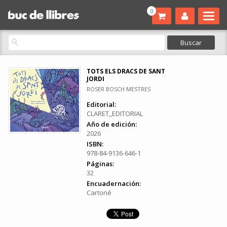
0
TOTS ELS DRACS DE SANT
JORDI
ROSER BOSCH MESTRES
Editorial:
CLARET,,EDITORIAL
Año de edición:
2026
ISBN:
978-84-9136-646-1
Páginas:
32
Encuadernación:
Cartoné