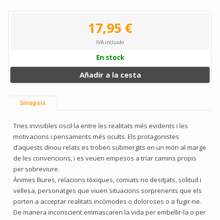
17,95 €
IVA incluido
En stock
Añadir a la cesta
Sinopsis
Tries invisibles oscil·la entre les realitats més evidents i les
motivacions i pensaments més ocults. Els protagonistes
d’aquests dinou relats es troben submergits en un món al marge
de les convencions, i es veuen empesos a triar camins propis
per sobreviure.
Ànimes lliures, relacions tòxiques, comiats no desitjats, solitud i
vellesa, personatges que viuen situacions sorprenents que els
porten a acceptar realitats incòmodes o doloroses o a fugir-ne.
De manera inconscient emmascaren la vida per embellir-la o per