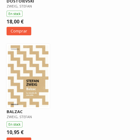
DOSTOIEVSKI
ZWEIG, STEFAN
En stock
18,00 €
Comprar
BALZAC
ZWEIG, STEFAN
En stock
10,95 €