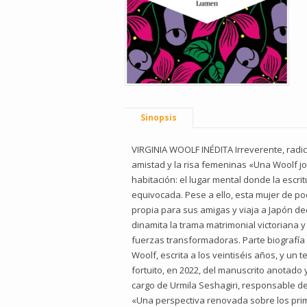
Sinopsis
VIRGINIA WOOLF INÉDITA Irreverente, radic
amistad y la risa femeninas «Una Woolf jov
habitación: el lugar mental donde la escr
equivocada. Pese a ello, esta mujer de p
propia para sus amigas y viaja a Japón deci
dinamita la trama matrimonial victoriana y
fuerzas transformadoras. Parte biografía fi
Woolf, escrita a los veintiséis años, y u
fortuito, en 2022, del manuscrito anotado 
cargo de Urmila Seshagiri, responsable de 
«Una perspectiva renovada sobre los prim