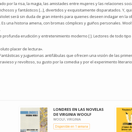
o por la risa, la magia, las amistades entre mujeres y las relaciones socia
chosos y fantásticos [...], divertidos y exquisitamente disparatados. Y, qu
Violet será sin duda de gran interés para quienes deseen indagar en la ob
 Es una historia amena, con bromas cómplices y guiños personales. Woolf 
.
profunda erudición y entretenimiento moderno [ ]. Lectores de todo tipo 
luto placer de lectura».
Fantásticas y juguetonas antifábulas que ofrecen una visión de las pri
ravieso y revoltoso, su gusto por la comedia y por el experimento literario
LONDRES EN LAS NOVELAS
DE VIRGINIA WOOLF
WOOLF, VIRGINIA
Disponible en 1 semana