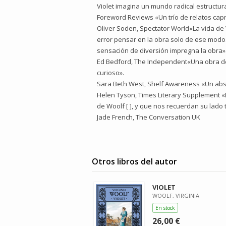
Violet imagina un mundo radical estructurad
Foreword Reviews «Un trío de relatos capri
Oliver Soden, Spectator World«La vida de 
error pensar en la obra solo de ese modo.
sensación de diversión impregna la obra»
Ed Bedford, The Independent«Una obra de 
curioso».
Sara Beth West, Shelf Awareness «Un abso
Helen Tyson, Times Literary Supplement «
de Woolf [ ], y que nos recuerdan su lado t
Jade French, The Conversation UK
Otros libros del autor
VIOLET
WOOLF, VIRGINIA
En stock
26,00 €