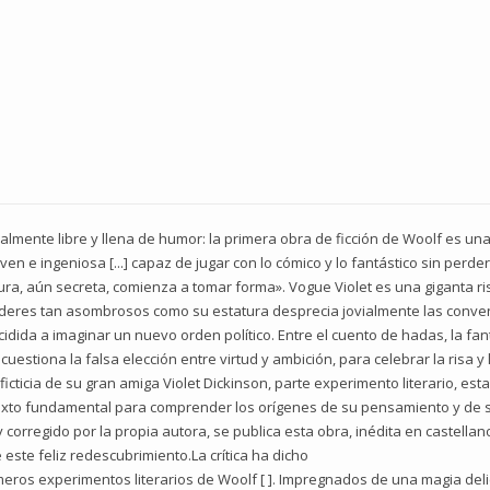
almente libre y llena de humor: la primera obra de ficción de Woolf es un
en e ingeniosa [...] capaz de jugar con lo cómico y lo fantástico sin perder
itura, aún secreta, comienza a tomar forma». Vogue Violet es una giganta 
oderes tan asombrosos como su estatura desprecia jovialmente las conven
dida a imaginar un nuevo orden político. Entre el cuento de hadas, la fantas
 cuestiona la falsa elección entre virtud y ambición, para celebrar la risa
cticia de su gran amiga Violet Dickinson, parte experimento literario, esta
n texto fundamental para comprender los orígenes de su pensamiento y de s
y corregido por la propia autora, se publica esta obra, inédita en castell
este feliz redescubrimiento.La crítica ha dicho
eros experimentos literarios de Woolf [ ]. Impregnados de una magia deli