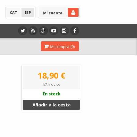
CAT
ESP
Mi cuenta
Mi compra (
0
)
18,90 €
IVA incluido
En stock
Añadir a la cesta