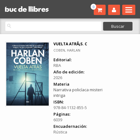
0
VUELTA ATRÃ¡S. C
COBEN, HARLAN
Editorial:
RBA
Año de edición:
2026
Materia
Narrativa policíaca misteri
intriga
ISBN:
978-84-1132-855-5
Páginas:
6039
Encuadernación:
Rústica