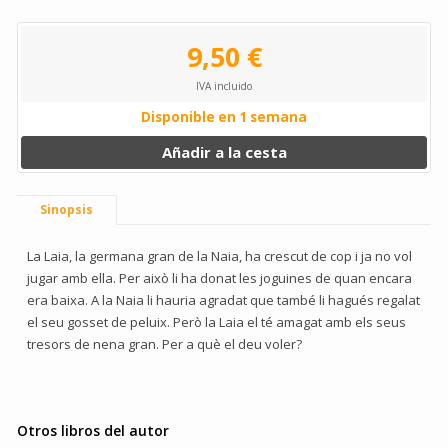
9,50 €
IVA incluido
Disponible en 1 semana
Añadir a la cesta
Sinopsis
La Laia, la germana gran de la Naia, ha crescut de cop i ja no vol
jugar amb ella. Per això li ha donat les joguines de quan encara
era baixa. A la Naia li hauria agradat que també li hagués regalat
el seu gosset de peluix. Però la Laia el té amagat amb els seus
tresors de nena gran. Per a què el deu voler?
Otros libros del autor