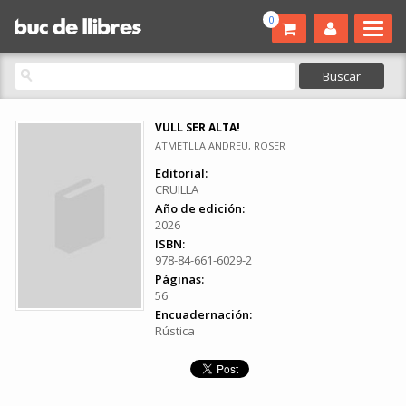
0
VULL SER ALTA!
ATMETLLA ANDREU, ROSER
Editorial:
CRUILLA
Año de edición:
2026
ISBN:
978-84-661-6029-2
Páginas:
56
Encuadernación:
Rústica