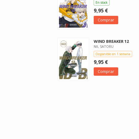
En stock
9,95 €
Comprar
WIND BREAKER 12
NII, SATORU
Disponible en 1 semana
9,95 €
Comprar