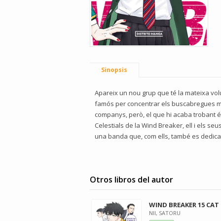
Sinopsis
Apareix un nou grup que té la mateixa volunt
famós per concentrar els buscabregues més
companys, però, el que hi acaba trobant és
Celestials de la Wind Breaker, ell i els seu
una banda que, com ells, també es dedica a
Otros libros del autor
WIND BREAKER 15 CAT
NII, SATORU