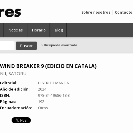
Sobre nosotros
Contacto
Noticias
Horario
Blog
Búsqueda avanzada
WIND BREAKER 9 (EDICIO EN CATALA)
NII, SATORU
Editorial:
DISTRITO MANGA
Año de edición:
2024
ISBN:
978-84-19686-18-3
Páginas:
192
Encuadernación:
Otros