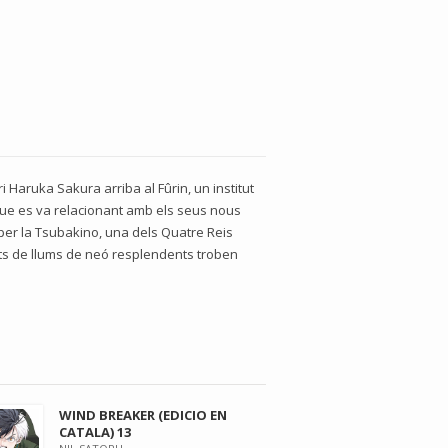
i Haruka Sakura arriba al Fûrin, un institut
 que es va relacionant amb els seus nous
 per la Tsubakino, una dels Quatre Reis
rcits de llums de neó resplendents troben
WIND BREAKER (EDICIO EN
CATALA) 13