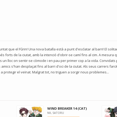
at que el Fûrin! Una nova batalla està a punt d'esclatar al barri! El solitar
 forts de la ciutat, amb la intenció d'obrir-se camí fins al cim. A mesura
 un lloc on sentir-se còmode i en pau per primer cop a la vida. Convidats
s amics s'han desplaçat fins al barri d'oci de la ciutat. Als seus carrers fa
 protegir el veïnat. Malgrat tot, no triguen a sorgir nous problemes...
WIND BREAKER 14 (CAT)
NII, SATORU