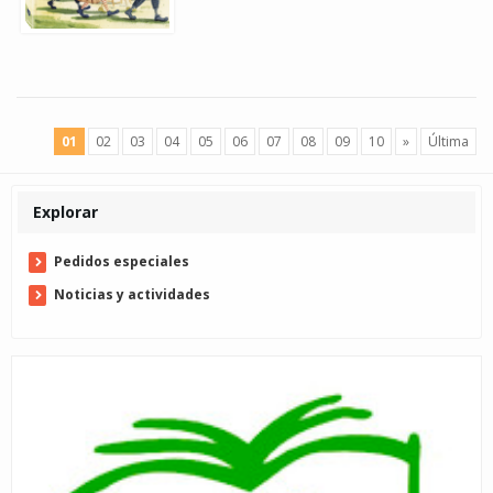
01
02
03
04
05
06
07
08
09
10
»
Última
Explorar
Pedidos especiales
Noticias y actividades