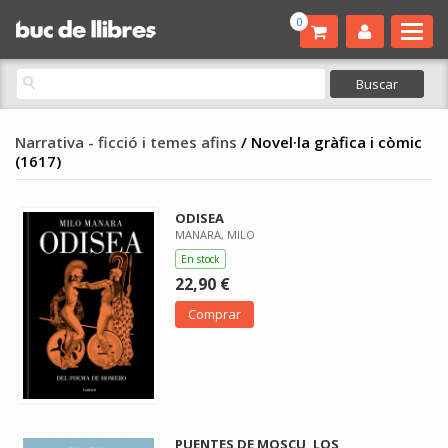
0
Narrativa - ficció i temes afins
/ Novel·la gràfica i còmic
(1617)
ODISEA
MANARA, MILO
En stock
22,90 €
Comprar
PUENTES DE MOSCU, LOS