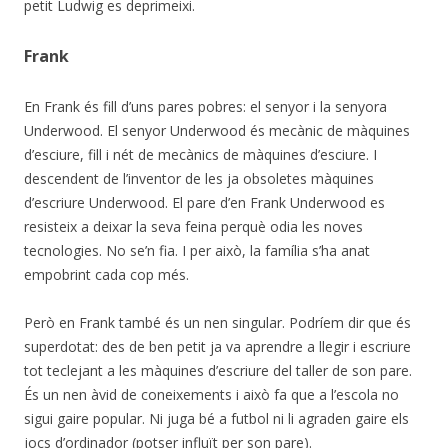
petit Ludwig es deprimeixi.
Frank
En Frank és fill d’uns pares pobres: el senyor i la senyora
Underwood. El senyor Underwood és mecànic de màquines
d’esciure, fill i nét de mecànics de màquines d’esciure. I
descendent de l’inventor de les ja obsoletes màquines
d’escriure Underwood. El pare d’en Frank Underwood es
resisteix a deixar la seva feina perquè odia les noves
tecnologies. No se’n fia. I per això, la família s’ha anat
empobrint cada cop més.
Però en Frank també és un nen singular. Podríem dir que és
superdotat: des de ben petit ja va aprendre a llegir i escriure
tot teclejant a les màquines d’escriure del taller de son pare.
És un nen àvid de coneixements i això fa que a l’escola no
sigui gaire popular. Ni juga bé a futbol ni li agraden gaire els
jocs d’ordinador (potser influït per son pare).