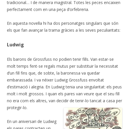
tradicional… I de manera magistral. Totes les peces encaixen
perfectament com en una peça d’orfebreria.
En aquesta novel·la hi ha dos personatges singulars que són
els que fan avançar la trama gràcies a les seves peculiaritats:
Ludwig
Els barons de Grossfuss no podien tenir fills. Van estar-se
molt temps fent-se regals mutus per substituir la necessitat
d’un fill fins que, de sobte, la baronessa va quedar
embarassada. I va néixer Ludwig Grossfuss envoltat
d’estimació i alegria. En Ludwig tenia una singularitat: els peus
molt i molt grossos. I quan els pares van veure que el seu fill
no era com els altres, van decidir de tenir-lo tancat a casa per
protegir-lo.
En un aniversari de Ludwig
els pares contracten un