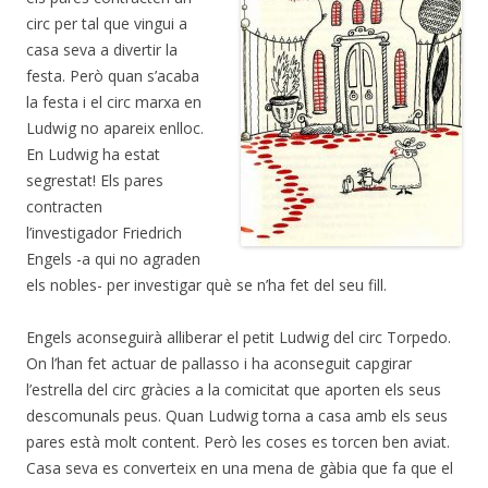
circ per tal que vingui a
casa seva a divertir la
festa. Però quan s’acaba
la festa i el circ marxa en
Ludwig no apareix enlloc.
En Ludwig ha estat
segrestat! Els pares
contracten
l’investigador Friedrich
Engels -a qui no agraden
els nobles- per investigar què se n’ha fet del seu fill.
Engels aconseguirà alliberar el petit Ludwig del circ Torpedo.
On l’han fet actuar de pallasso i ha aconseguit capgirar
l’estrella del circ gràcies a la comicitat que aporten els seus
descomunals peus. Quan Ludwig torna a casa amb els seus
pares està molt content. Però les coses es torcen ben aviat.
Casa seva es converteix en una mena de gàbia que fa que el