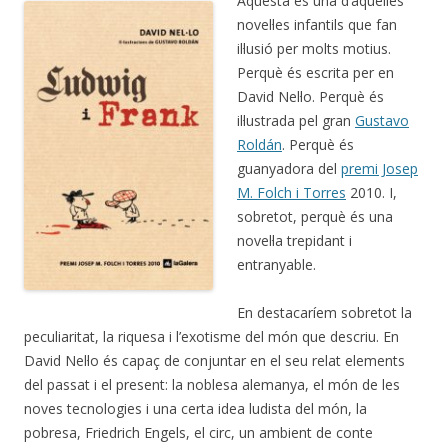
Aquesta és una d’aquelles
novel·les infantils que fan
il·lusió per molts motius.
Perquè és escrita per en
David Nel·lo. Perquè és
il·lustrada pel gran
Gustavo
Roldán
. Perquè és
guanyadora del
premi Josep
M. Folch i Torres
2010. I,
sobretot, perquè és una
novel·la trepidant i
entranyable.
En destacaríem sobretot la
peculiaritat, la riquesa i l’exotisme del món que descriu. En
David Nel·lo és capaç de conjuntar en el seu relat elements
del passat i el present: la noblesa alemanya, el món de les
noves tecnologies i una certa idea ludista del món, la
pobresa, Friedrich Engels, el circ, un ambient de conte