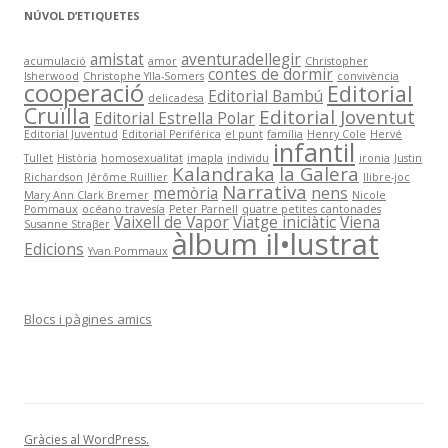
NÚVOL D’ETIQUETES
amistat
aventuradellegir
acumulació
amor
Christopher
contes de dormir
Isherwood
Christophe Ylla-Somers
convivència
cooperació
Editorial
Editorial Bambú
delicadesa
Cruïlla
Editorial Joventut
Editorial Estrella Polar
Editorial Juventud
Editorial Periférica
el punt
família
Henry Cole
Hervé
infantil
Tullet
Història
homosexualitat
imapla
individu
ironia
Justin
Kalandraka
la Galera
Richardson
Jérôme Ruillier
llibre-joc
Narrativa
memòria
nens
Mary Ann Clark Bremer
Nicole
Pommaux
océano travesía
Peter Parnell
quatre petites cantonades
Vaixell de Vapor
Viatge iniciàtic
Viena
Susanne Straβer
àlbum il•lustrat
Edicions
Yvan Pommaux
Blocs i pàgines amics
Gràcies al WordPress.