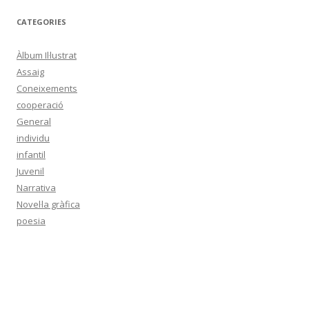
CATEGORIES
Àlbum Il·lustrat
Assaig
Coneixements
cooperació
General
individu
infantil
Juvenil
Narrativa
Novel·la gràfica
poesia