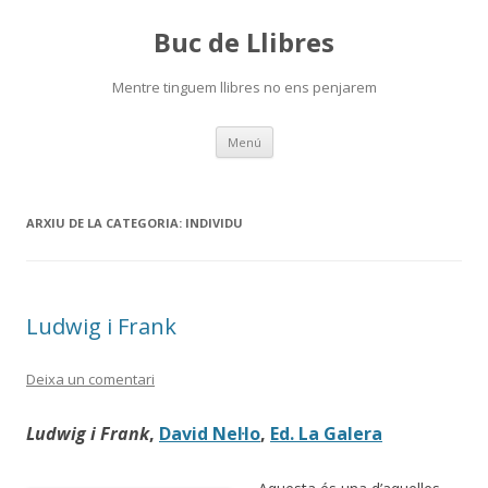
Buc de Llibres
Mentre tinguem llibres no ens penjarem
Vés
Menú
al
contingut
ARXIU DE LA CATEGORIA:
INDIVIDU
Ludwig i Frank
Deixa un comentari
Ludwig i Frank
,
David Nel·lo
,
Ed. La Galera