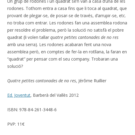
Un grup de rodones i un quadrat se’n van a casa d’una de les
rodones. Tothom entra a casa fins que li toca al quadrat, que
provant de plegar-se, de posar-se de través, d’arrupir-se, etc.
no troba com entrar. Les rodones fan una assemblea rodona
per resoldre el problema, però la solució no satisfà el pobre
quadrat (li volen tallar
quatre petites cantonades de no res
amb una serra). Les rodones acabaran fent una nova
assemblea però, en comptes de fer-la en rotllana, la faran en
“quadrat” per pensar com el seu company. Trobaran una
solució?
Quatre petites cantonades de no res
, Jérôme Ruillier
Ed. Joventut
, Barberà del Vallès 2012
ISBN: 978-84-261-3448-6
PVP: 11€