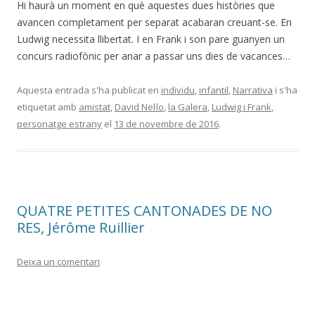
Hi haurà un moment en què aquestes dues històries que
avancen completament per separat acabaran creuant-se. En
Ludwig necessita llibertat. I en Frank i son pare guanyen un
concurs radiofònic per anar a passar uns dies de vacances…
Aquesta entrada s'ha publicat en
individu
,
infantil
,
Narrativa
i s'ha
etiquetat amb
amistat
,
David Nel·lo
,
la Galera
,
Ludwig i Frank
,
personatge estrany
el
13 de novembre de 2016
.
QUATRE PETITES CANTONADES DE NO
RES, Jérôme Ruillier
Deixa un comentari