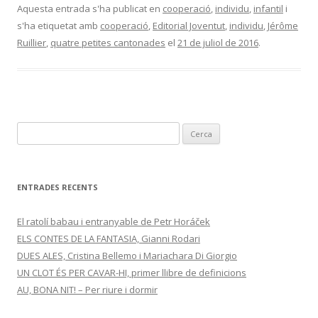
Aquesta entrada s'ha publicat en
cooperació
,
individu
,
infantil
i
s'ha etiquetat amb
cooperació
,
Editorial Joventut
,
individu
,
Jérôme
Ruillier
,
quatre petites cantonades
el
21 de juliol de 2016
.
C
e
r
c
ENTRADES RECENTS
a
:
El ratolí babau i entranyable de Petr Horáček
ELS CONTES DE LA FANTASIA, Gianni Rodari
DUES ALES, Cristina Bellemo i Mariachara Di Giorgio
UN CLOT ÉS PER CAVAR-HI, primer llibre de definicions
AU, BONA NIT! – Per riure i dormir