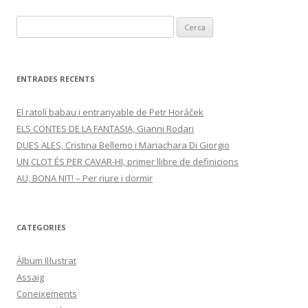
C
e
r
c
ENTRADES RECENTS
a
:
El ratolí babau i entranyable de Petr Horáček
ELS CONTES DE LA FANTASIA, Gianni Rodari
DUES ALES, Cristina Bellemo i Mariachara Di Giorgio
UN CLOT ÉS PER CAVAR-HI, primer llibre de definicions
AU, BONA NIT! – Per riure i dormir
CATEGORIES
Àlbum Il·lustrat
Assaig
Coneixements