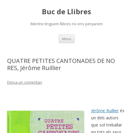
Buc de Llibres
Mentre tinguem llibres no ens penjarem
Vés
Menú
al
contingut
QUATRE PETITES CANTONADES DE NO
RES, Jérôme Ruillier
Deixa un comentari
Jérôme Ruillier
és
un dels autors
que sol treballar
en tots els seus