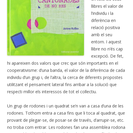
llibres el valor de
l’individu i la
diferència en
relació positiva
amb el seu
entorn. I aquest
llibre no n’és cap
excepció. De fet,
hi apareixen dos valors que crec que són importants en el
cooperativisme: d’una banda, el valor de la diferència de cada
individu d’un grup i, de l’altra, la cerca de diferents propostes
utilitzant el pensament lateral fins arribar a la solució que
respecti millor els interessos de tot el col·lectiu.
Un grup de rodones i un quadrat se’n van a casa d’una de les
rodones. Tothom entra a casa fins que li toca al quadrat, que
provant de plegar-se, de posar-se de través, d’arrupir-se, etc.
no troba com entrar. Les rodones fan una assemblea rodona