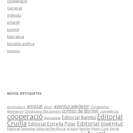
cooperació
General
individu
infantil
Juvenil
Narrativa
Novel·la gràfica
poesia
NÚVOL D’ETIQUETES
amistat
aventuradellegir
acumulació
amor
Christopher
contes de dormir
Isherwood
Christophe Ylla-Somers
convivència
cooperació
Editorial
Editorial Bambú
delicadesa
Cruïlla
Editorial Joventut
Editorial Estrella Polar
Editorial Juventud
Editorial Periférica
el punt
família
Henry Cole
Hervé