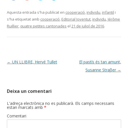
Aquesta entrada s'ha publicat en
cooperació
,
individu
,
infantil
i
s'ha etiquetat amb
cooperació
,
Editorial Joventut
,
individu
,
Jérôme
Ruillier
,
quatre petites cantonades
el
21 de juliol de 2016
.
Navegació
←
UN LLIBRE, Hervé Tullet
El pastís és tan amunt,
per
Susanne Straβer
→
les
entrades
Deixa un comentari
L'adreça electrònica no es publicarà.
Els camps necessaris
estan marcats amb
*
Comentari