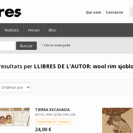
Qui som
Contacte
Notícies
Horari
Bloc
Cerca avançada
resultats per
LLIBRES DE L'AUTOR: wool rim sjoblo
TIERRA EXCAVADA
WOOL-RIM SJÖBLOM,LISA
Disponible en 1 semana
24,00 €