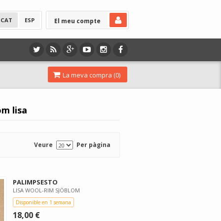
CAT
ESP
El meu compte
La meva compra (
0
)
m lisa
Veure
Per pàgina
PALIMPSESTO
LISA WOOL-RIM SJÖBLOM
Disponible en 1 semana
18,00 €