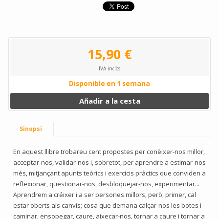
15,90 €
IVA inclòs
Disponible en 1 semana
Añadir a la cesta
Sinopsi
En aquest llibre trobareu cent propostes per conèixer-nos millor,
acceptar-nos, validar-nos i, sobretot, per aprendre a estimar-nos
més, mitjançant apunts teòrics i exercicis pràctics que conviden a
reflexionar, qüestionar-nos, desbloquejar-nos, experimentar...
Aprendrem a créixer i a ser persones millors, però, primer, cal
estar oberts als canvis; cosa que demana calçar-nos les botes i
caminar, ensopegar, caure, aixecar-nos, tornar a caure i tornar a