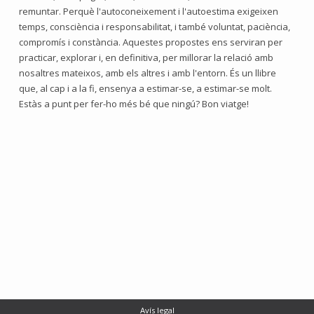
remuntar. Perquè l'autoconeixement i l'autoestima exigeixen
temps, consciència i responsabilitat, i també voluntat, paciència,
compromís i constància. Aquestes propostes ens serviran per
practicar, explorar i, en definitiva, per millorar la relació amb
nosaltres mateixos, amb els altres i amb l'entorn. És un llibre
que, al cap i a la fi, ensenya a estimar-se, a estimar-se molt.
Estàs a punt per fer-ho més bé que ningú? Bon viatge!
Avís legal