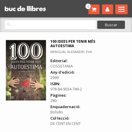
0
100 IDEES PER TENIR MÉS
AUTOESTIMA
MENGUAL ALEXANDRI, EVA
Editorial:
COSSETANIA
Any d'edició:
2999
ISBN:
978-84-9034-749-2
Pàgines:
280
Enquadernació:
Bolsillo
Col·lecció:
DE CENT EN CENT